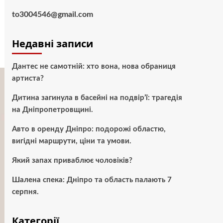
to3004546@gmail.com
Недавні записи
Дантес не самотній: хто вона, нова обраниця
артиста?
Дитина загинула в басейні на подвір’ї: трагедія
на Дніпропетровщині.
Авто в оренду Дніпро: подорожі областю,
вигідні маршрути, ціни та умови.
Який запах приваблює чоловіків?
Шалена спека: Дніпро та область палають 7
серпня.
Категорії