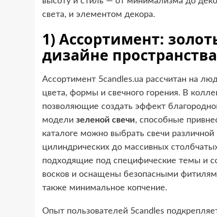
высоту и стиль — от минимализма до дек
света, и элементом декора.
1) Ассортимент: золот
дизайне пространства
Ассортимент 5candles.ua рассчитан на лю
цвета, формы и свечного горения. В колл
позволяющие создать эффект благородног
модели
зеленой свечи
, способные привне
каталоге можно выбрать свечи различной 
цилиндрических до массивных столбчатых
подходящие под специфические темы и со
восков и оснащены безопасными фитилями,
также минимальное копчение.
Опыт пользователей 5candles подкрепляе