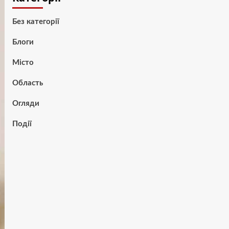
Без категорії
Блоги
Місто
Область
Огляди
Події