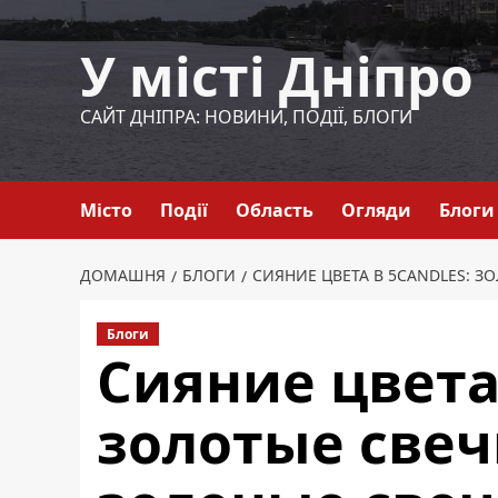
Перейти
до
У місті Дніпро
вмісту
САЙТ ДНІПРА: НОВИНИ, ПОДІЇ, БЛОГИ
Місто
Події
Область
Огляди
Блоги
ДОМАШНЯ
БЛОГИ
СИЯНИЕ ЦВЕТА В 5CANDLES: З
Блоги
Сияние цвета 
золотые свечи