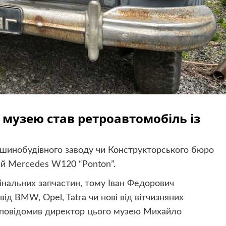
музею став ретроавтомобіль із
ашинобудівного заводу чи Конструкторського бюро
ний Mercedes W120 “Ponton”.
інальних запчастин, тому Іван Федорович
ід BMW, Opel, Tatra чи нові від вітчизняних
к повідомив директор цього музею Михайло