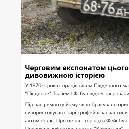
Черговим експонатом цього 
дивовижною історією
У 1970-х роках працівником Південного м
“Південне” Ткачем І.Ф. був відреставрова
Під час ремонту йому явно бракувало ориг
використовував старі трофейні запчастини в
автомобілів. Про це на сторінці в Фейсбу