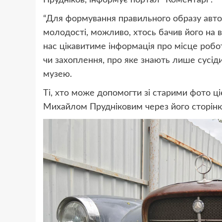
Прудніков, інформує портал “Коментарі”.
“Для формування правильного образу авто
молодості, можливо, хтось бачив його на 
нас цікавитиме інформація про місце робот
чи захоплення, про яке знають лише сусід
музею.
Ті, хто може допомогти зі старими фото ці
Михайлом Прудніковим через його сторінку