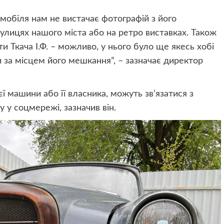
мобіля нам не вистачає фотографій з його
вулицях нашого міста або на ретро виставках. Також
и Ткача І.Ф. – можливо, у нього було ще якесь хобі
и за місцем його мешкання”, – зазначає директор
єї машини або її власника, можуть зв’язатися з
 у соцмережі, зазначив він.