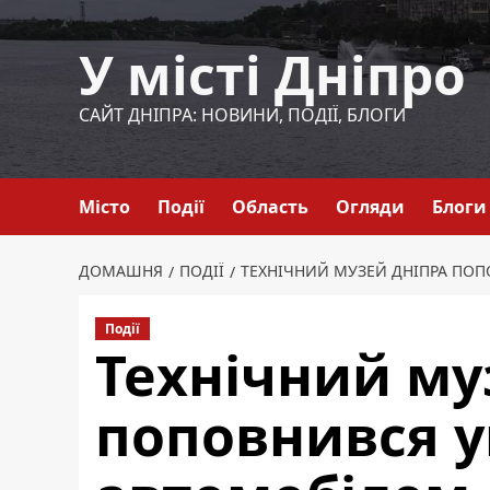
Перейти
до
У місті Дніпро
вмісту
САЙТ ДНІПРА: НОВИНИ, ПОДІЇ, БЛОГИ
Місто
Події
Область
Огляди
Блоги
ДОМАШНЯ
ПОДІЇ
ТЕХНІЧНИЙ МУЗЕЙ ДНІПРА ПО
Події
Технічний му
поповнився 