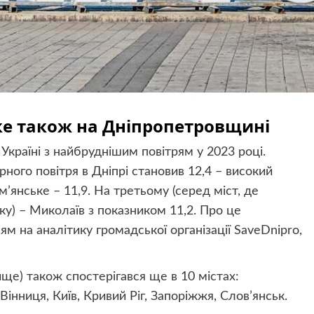
ьке також на Дніпропетровщині
 Україні
з найбруднішим повітрям у 2023 році.
ого повітря в Дніпрі становив 12,4 – високий
’янське – 11,9. На третьому (серед міст, де
у) – Миколаїв з показником 11,2.
Про це
м на аналітику громадської організації
SaveDnipro
,
ище) також спостерігався ще в 10 містах:
Вінниця, Київ, Кривий Ріг, Запоріжжя, Слов’янськ.