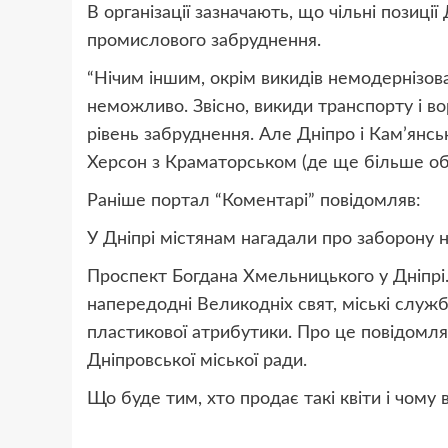
В організації зазначають, що ч
ільні позиції
промислового забруднення.
“Нічим іншим, окрім викидів немодернізов
неможливо.
Звісно, викиди транспорту і 
рівень забруднення. Але Дніпро і Кам’янсь
Херсон з Краматорськом (де ще більше обс
Раніше портал “Коментарі” повідомляв:
У Дніпрі містянам нагадали про заборону
Проспект Богдана Хмельниц
ького у Дніпрі
напередодні Великодніх свят, міські служб
пластикової атрибутики. Про це повідомля
Дніпровської міської ради.
Що буде тим, хто продає такі квіти і чому