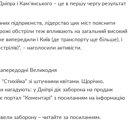
 Дніпра і Кам’янського – це в першу чергу результат
аних підприємств, лідерство цих міст пояснити
ворожі обстріли теж впливають на загальний високий
ке випередили і Київ (де транспорту ще більше), і
трілів)
“, – наголосили активісти.
 напередодні Великодня
. “Стихійка” зі штучними квітами. Щорічно,
и нагадують: у Дніпрі діє заборона на продаж
є портал “Коментарі” з посиланням на інформацію
 ввели заборону – читайте за посиланням.