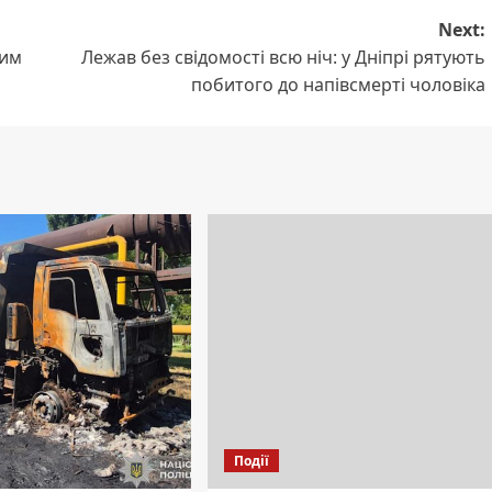
Next:
ним
Лежав без свідомості всю ніч: у Дніпрі рятують
побитого до напівсмерті чоловіка
Події