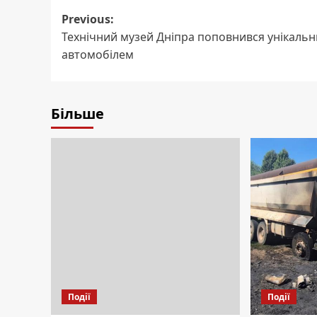
Post
Previous:
Технічний музей Дніпра поповнився унікаль
navigation
автомобілем
Більше
Події
Події