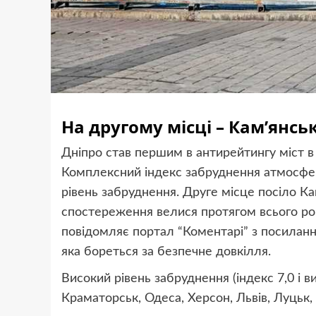
На другому місці – Кам’янс
Дніпро став першим в антирейтингу міст в
Комплексний індекс забруднення атмосферн
рівень забруднення. Друге місце посіло Кам
спостереження велися протягом всього рок
повідомляє портал “Коментарі” з посилання
яка бореться за безпечне довкілля.
Високий рівень забруднення (індекс 7,0 і в
Краматорськ, Одеса, Херсон, Львів, Луцьк, 