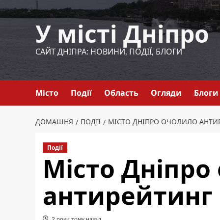
Перейти
до
У місті Дніпро
вмісту
САЙТ ДНІПРА: НОВИНИ, ПОДІЇ, БЛОГИ
Місто
Події
Область
Огляди
Блоги
ДОМАШНЯ
ПОДІЇ
МІСТО ДНІПРО ОЧОЛИЛО АНТИР
Події
Місто Дніпро
антирейтинг м
2 роки тому назад