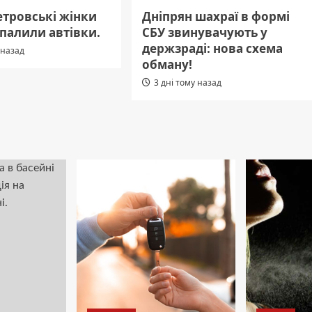
етровські жінки
Дніпрян шахраї в формі
 палили автівки.
СБУ звинувачують у
держзраді: нова схема
 назад
обману!
3 дні тому назад