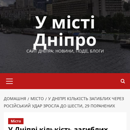
Перейти
до
У місті
вмісту
Дніпро
САЙТ ДНІПРА: НОВИНИ, ПОДІЇ, БЛОГИ
Основне
меню
ДОМАШНЯ
МІСТО
У ДНІПРІ КІЛЬКІСТЬ ЗАГИБЛИХ ЧЕРЕЗ
РОСІЙСЬКИЙ УДАР ЗРОСЛА ДО ШЕСТИ, 29 ПОРАНЕНИХ
Місто
У Дніпрі кількість загиблих