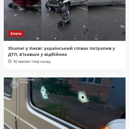
Блоги
Shumei у Києві: український співак потрапив у
ДТП, в’їхавши у відбійник
38 хвилин тому назад