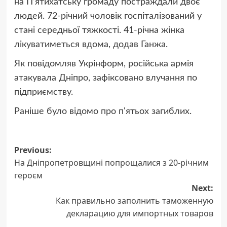
на П’ятихатську громаду постраждали двоє
людей. 72-річний чоловік госпіталізований у
стані середньої тяжкості. 41-річна жінка
лікуватиметься вдома, додав Ганжа.
Як повідомляв Укрінформ, російська армія
атакувала Дніпро, зафіксовано влучання по
підприємству.
Раніше було відомо про п'ятьох загиблих.
Post
Previous:
На Дніпропетровщині попрощалися з 20-річним
navigation
героєм
Next:
Как правильно заполнить таможенную
декларацию для импортных товаров