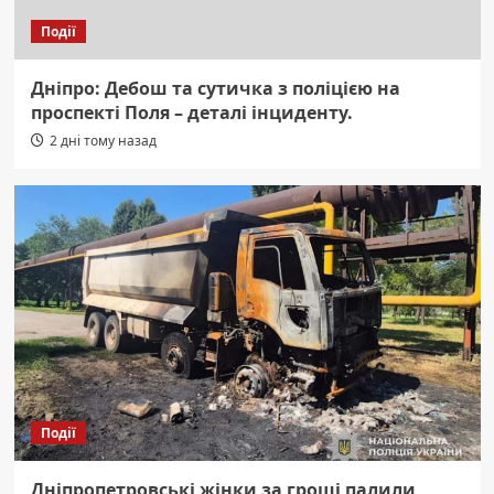
Події
Дніпро: Дебош та сутичка з поліцією на
проспекті Поля – деталі інциденту.
2 дні тому назад
Події
Дніпропетровські жінки за гроші палили