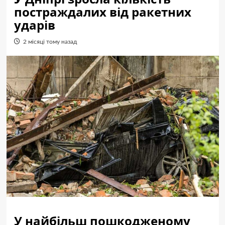
постраждалих від ракетних
ударів
2 місяці тому назад
У найбільш пошкодженому