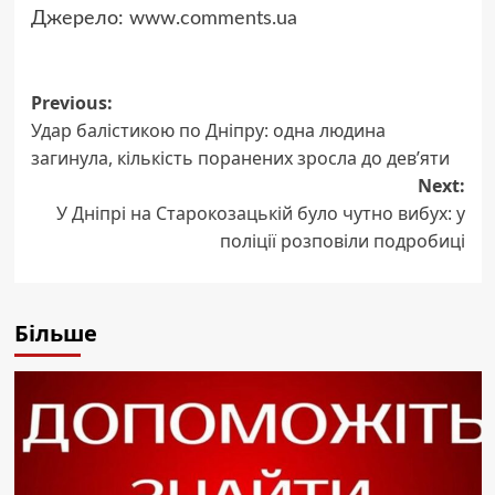
Джерело:
www.comments.ua
Post
Previous:
Удар балістикою по Дніпру: одна людина
navigation
загинула, кількість поранених зросла до дев’яти
Next:
У Дніпрі на Старокозацькій було чутно вибух: у
поліції розповіли подробиці
Більше