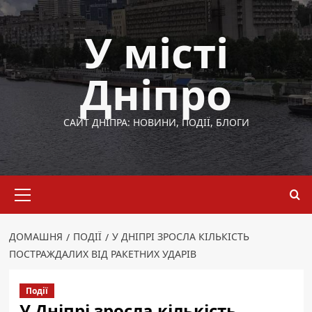
Перейти
до
У місті
вмісту
Дніпро
САЙТ ДНІПРА: НОВИНИ, ПОДІЇ, БЛОГИ
Основне
меню
ДОМАШНЯ
ПОДІЇ
У ДНІПРІ ЗРОСЛА КІЛЬКІСТЬ
ПОСТРАЖДАЛИХ ВІД РАКЕТНИХ УДАРІВ
Події
У Дніпрі зросла кількість