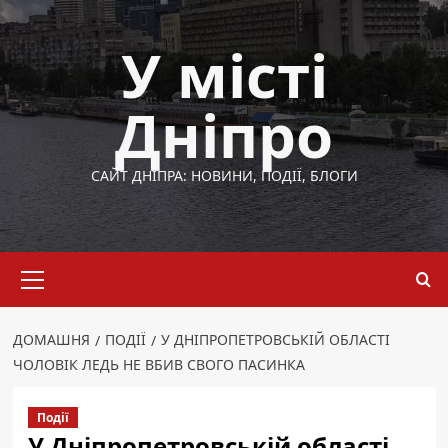
Перейти
до
У місті
вмісту
Дніпро
САЙТ ДНІПРА: НОВИНИ, ПОДІЇ, БЛОГИ
Основне
меню
ДОМАШНЯ
ПОДІЇ
У ДНІПРОПЕТРОВСЬКІЙ ОБЛАСТІ
ЧОЛОВІК ЛЕДЬ НЕ ВБИВ СВОГО ПАСИНКА
Події
У Дніпропетровській області