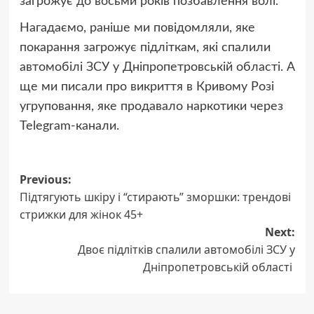
загрожує до восьми років позбавлення волі.
Нагадаємо, раніше ми повідомляли, яке
покарання загрожує підліткам, які спалили
автомобілі ЗСУ у Дніпропетровській області. А
ще ми писали про викриття в Кривому Розі
угруповання, яке продавало наркотики через
Telegram-канали.
Post
Previous:
Підтягують шкіру і “стирають” зморшки: трендові
navigation
стрижки для жінок 45+
Next:
Двоє підлітків спалили автомобілі ЗСУ у
Дніпропетровській області