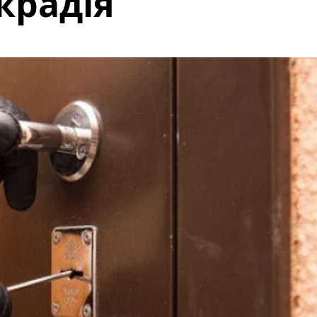
крадія