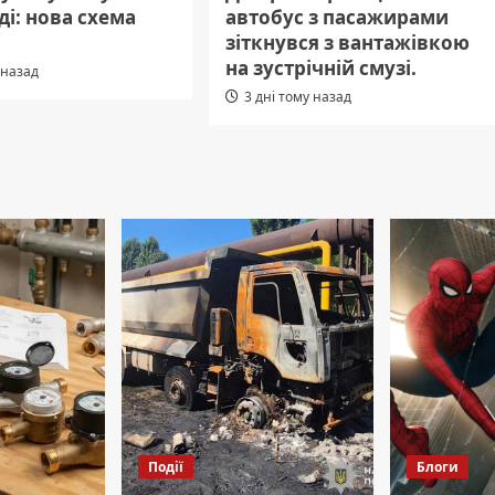
і: нова схема
автобус з пасажирами
зіткнувся з вантажівкою
на зустрічній смузі.
 назад
3 дні тому назад
Події
Блоги