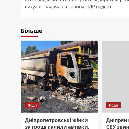
navigation
ситуації: задача на знання ПДР (відео)
Більше
Події
Події
Дніпропетровські жінки
Дніпрян 
за гроші палили автівки.
СБУ зви