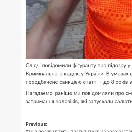
Слідчі повідомили фігуранту про підозру у 
Кримінального кодексу України. В умовах 
передбачене санкцією статті – до 8 років в
Нагадаємо, раніше ми повідомляли про см
затримання чоловіків, які запускали салюти
Post
Previous:
Хто з водіїв мусить поступитися дорогою у та