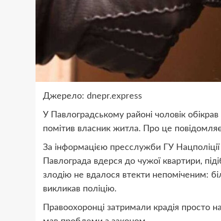
Джерело:
dnepr.express
У Павлоградському районі чоловік обікрав 
помітив власник житла. Про це повідомля
За інформацією пресслужби ГУ Нацполіції 
Павлограда вдерся до чужої квартири, піді
злодію не вдалося втекти непоміченим: бі
викликав поліцію.
Правоохоронці затримали крадія просто на