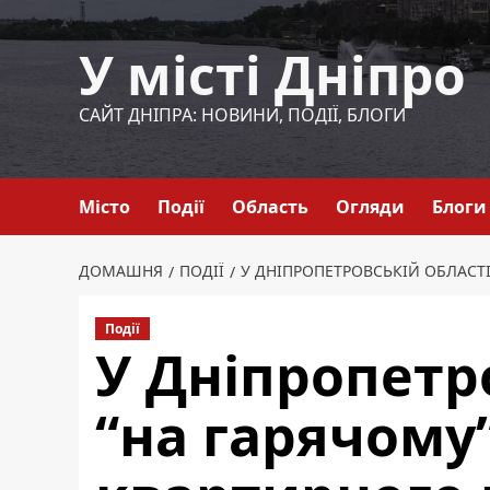
Перейти
до
У місті Дніпро
вмісту
САЙТ ДНІПРА: НОВИНИ, ПОДІЇ, БЛОГИ
Місто
Події
Область
Огляди
Блоги
ДОМАШНЯ
ПОДІЇ
У ДНІПРОПЕТРОВСЬКІЙ ОБЛАСТІ
Події
У Дніпропетр
“на гарячому