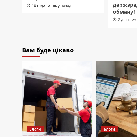
держзрад
18 години тому назад
обману!
2 дні тому
Вам буде цікаво
Блоги
Блоги