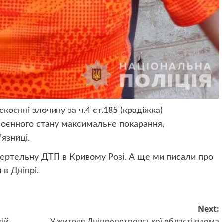
скоєнні злочину за ч.4 ст.185 (крадіжка)
воєнного стану максимальне покарання,
’язниці.
ертельну ДТП в Кривому Розі. А ще ми писали про
 в Дніпрі.
Next:
кій
У жителя Дніпропетровської області вдома