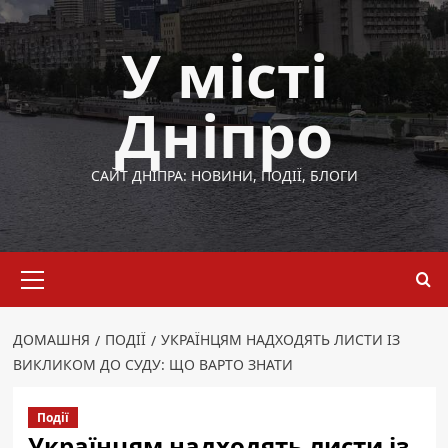
Перейти
до
У місті
вмісту
Дніпро
САЙТ ДНІПРА: НОВИНИ, ПОДІЇ, БЛОГИ
Основне
меню
ДОМАШНЯ
ПОДІЇ
УКРАЇНЦЯМ НАДХОДЯТЬ ЛИСТИ ІЗ
ВИКЛИКОМ ДО СУДУ: ЩО ВАРТО ЗНАТИ
Події
Українцям надходять листи із