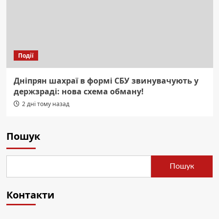
Події
Дніпрян шахраї в формі СБУ звинувачують у
держзраді: нова схема обману!
2 дні тому назад
Пошук
Пошук
Контакти