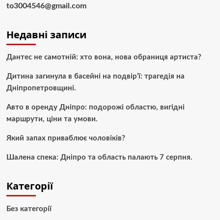
to3004546@gmail.com
Недавні записи
Дантес не самотній: хто вона, нова обраниця артиста?
Дитина загинула в басейні на подвір’ї: трагедія на
Дніпропетровщині.
Авто в оренду Дніпро: подорожі областю, вигідні
маршрути, ціни та умови.
Який запах приваблює чоловіків?
Шалена спека: Дніпро та область палають 7 серпня.
Категорії
Без категорії