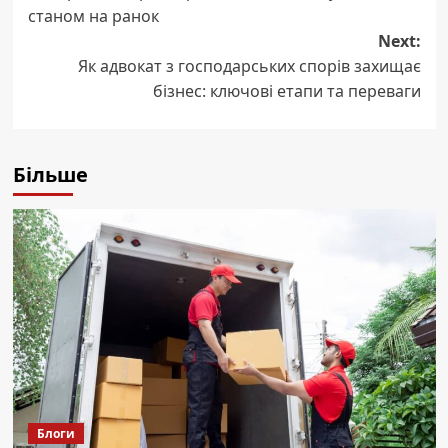
navigation
станом на ранок
Next:
Як адвокат з господарських спорів захищає
бізнес: ключові етапи та переваги
Більше
Блоги