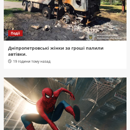
Події
Дніпропетровські жінки за гроші палили
автівки.
19 години тому назад