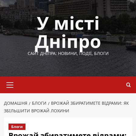
Перейти
до
У місті
вмісту
Дніпро
САЙТ ДНІПРА: НОВИНИ, ПОДІЇ, БЛОГИ
Основне
меню
ДОМАШНЯ
БЛОГИ
ВРОЖАЙ ЗБИРАТИМЕТЕ ВІДРАМИ: ЯК
ЗБІЛЬШИТИ ВРОЖАЙ ЛОХИНИ
Блоги
Врожай збиратимете відрами: