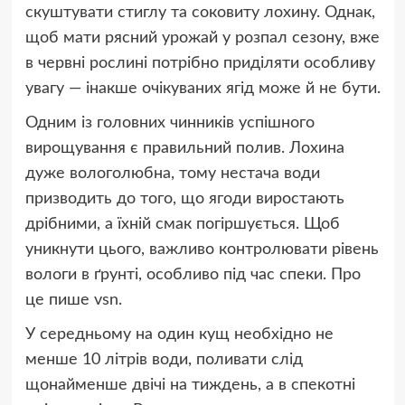
скуштувати стиглу та соковиту лохину. Однак,
щоб мати рясний урожай у розпал сезону, вже
в червні рослині потрібно приділяти особливу
увагу — інакше очікуваних ягід може й не бути.
Одним із головних чинників успішного
вирощування є правильний полив. Лохина
дуже вологолюбна, тому нестача води
призводить до того, що ягоди виростають
дрібними, а їхній смак погіршується. Щоб
уникнути цього, важливо контролювати рівень
вологи в ґрунті, особливо під час спеки. Про
це пише vsn.
У середньому на один кущ необхідно не
менше 10 літрів води, поливати слід
щонайменше двічі на тиждень, а в спекотні