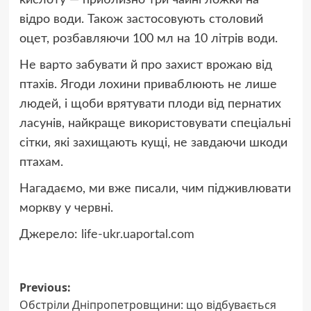
кислоту — приблизно три чайні ложки на
відро води. Також застосовують столовий
оцет, розбавляючи 100 мл на 10 літрів води.
Не варто забувати й про захист врожаю від
птахів. Ягоди лохини приваблюють не лише
людей, і щоби врятувати плоди від пернатих
ласунів, найкраще використовувати спеціальні
сітки, які захищають кущі, не завдаючи шкоди
птахам.
Нагадаємо, ми вже писали, чим підживлювати
моркву у червні.
Джерело:
life-ukr.uaportal.com
Post
Previous:
Обстріли Дніпропетровщини: що відбувається