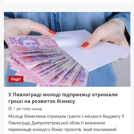
про
Буде
великий
та
солодкий:
городники
порадили
дієве
підживлення
для
перцю
Події
У Павлограді молоді підприємці отримали
гроші на розвиток бізнесу
1 рік тому назад
Молоді бізнесмени отримали гранти з міського бюджету У
Павлограді Дніпропетровської області визначили
переможців конкурсу бізнес-проєктів, який покликаний