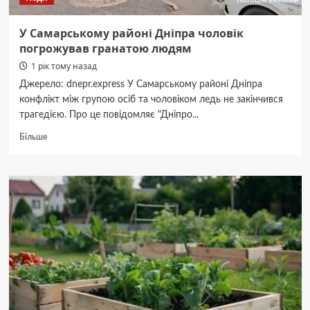
У Самарському районі Дніпра чоловік
погрожував гранатою людям
1 рік тому назад
Джерело: dnepr.express У Самарському районі Дніпра
конфлікт між групою осіб та чоловіком ледь не закінчився
трагедією. Про це повідомляє "Дніпро...
Докладніше
Більше
про
У
Самарському
районі
Дніпра
чоловік
погрожував
гранатою
людям