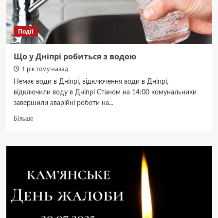
поради
дачникам
Події
Що у Дніпрі робиться з водою
1 рік тому назад
Немає води в Дніпрі, відключення води в Дніпрі,
відключили воду в Дніпрі Станом на 14:00 комунальники
завершили аварійні роботи на...
Докладніше
Більше
про
Що
у
Дніпрі
робиться
з
водою