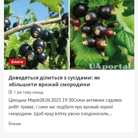
—
чему
отдать
предпочтение?
Блоги
Доведеться ділиться з сусідами: як
збільшити врожай смородини
1 рік тому назад
Ціхоцька Марія28.06.2025 19:30Сезон активних садових
робіт триває, і саме час подбати про врожай чорної
смородини. Щоб кущі влітку рясно плодоносили,...
Докладніше
Більше
про
Доведеться