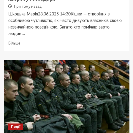
1 рік тому назад
Ціхоцька Марія28.06.2025 14:30Кішки — створіння з
особливою чутливістю, які часто дивують власників своєю
незвичайною поведінкою. Багато хто помічав: варто
людині...
Докладніше
Більше
про
Пухнасті
цілителі:
як
коти
розпізнають
хворобу
господаря
Події