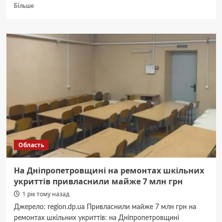
Докладніше
Більше
про
Не
вдарять
по
гаманцю:
названо
топ
найкращих
машин
2025
року
Область
На Дніпропетровщині на ремонтах шкільних
укриттів привласнили майже 7 млн грн
1 рік тому назад
Джерело: region.dp.ua Привласнили майже 7 млн грн на
ремонтах шкільних укриттів: на Дніпропетровщині