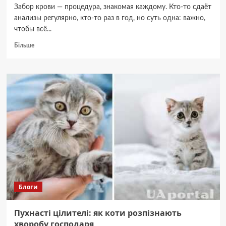
Забор крови — процедура, знакомая каждому. Кто-то сдаёт
анализы регулярно, кто-то раз в год, но суть одна: важно,
чтобы всё...
Докладніше
Більше
про
Какие
иглы
используются
для
забора
венозной
крови:
размеры,
типы,
назначение
Блоги
Пухнасті цілителі: як коти розпізнають
хворобу господаря