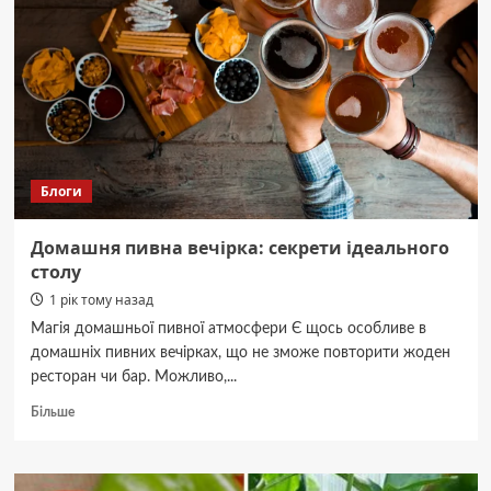
Блоги
Домашня пивна вечірка: секрети ідеального
столу
1 рік тому назад
Магія домашньої пивної атмосфери Є щось особливе в
домашніх пивних вечірках, що не зможе повторити жоден
ресторан чи бар. Можливо,...
Докладніше
Більше
про
Домашня
пивна