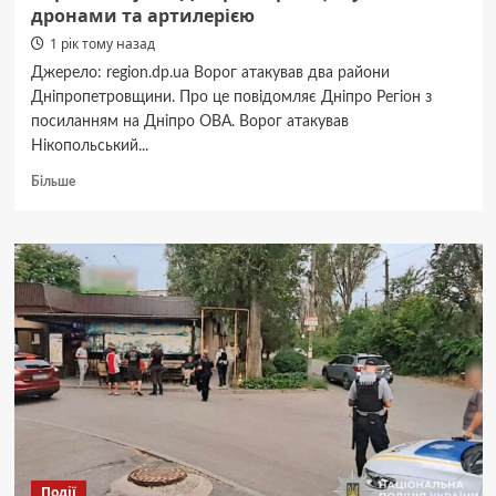
дронами та артилерією
1 рік тому назад
Джерело: region.dp.ua Ворог атакував два райони
Дніпропетровщини. Про це повідомляє Дніпро Регіон з
посиланням на Дніпро ОВА. Ворог атакував
Нікопольський...
Докладніше
Більше
про
Ворог
атакував
Дніпропетровщину
FPV-
дронами
та
артилерією
Події