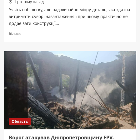
1 рік тому назад
Уявіть собі легку, але надзвичайно міцну деталь, яка здатна
витримати суворі навантаження і при цьому практично не
додає ваги конструкції....
Докладніше
Більше
про
Карбонові
труби
для
дронів
та
моделей:
що
важливо
знати
Область
Ворог атакував Дніпропетровщину FPV-