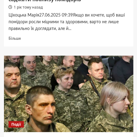
1 рік тому назад
Ціхоцька Марія27.06.2025 09:39Якщо ви хочете, щоб ваші
помідори росли міцними та здоровими, варто не лише
правильно їх доглядати, але й...
Докладніше
Більше
про
Знищать
весь
врожай:
які
рослини
не
можна
саджати
поблизу
помідорів
Події