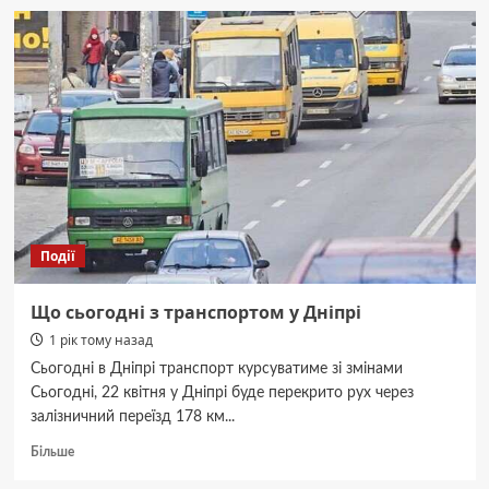
ділиться
з
сусідами:
як
збільшити
врожай
смородини
Події
Що сьогодні з транспортом у Дніпрі
1 рік тому назад
Сьогодні в Дніпрі транспорт курсуватиме зі змінами
Сьогодні, 22 квітня у Дніпрі буде перекрито рух через
залізничний переїзд 178 км...
Докладніше
Більше
про