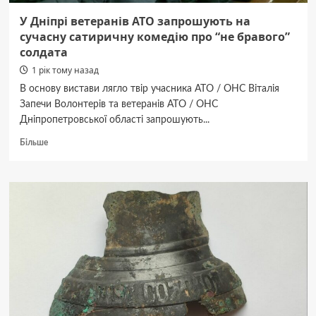
У Дніпрі ветеранів АТО запрошують на
сучасну сатиричну комедію про “не бравого”
солдата
1 рік тому назад
В основу вистави лягло твір учасника АТО / ОНС Віталія
Запечи Волонтерів та ветеранів АТО / ОНС
Дніпропетровської області запрошують...
Докладніше
Більше
про
У
Дніпрі
ветеранів
АТО
запрошують
на
сучасну
сатиричну
комедію
про
“не
бравого”