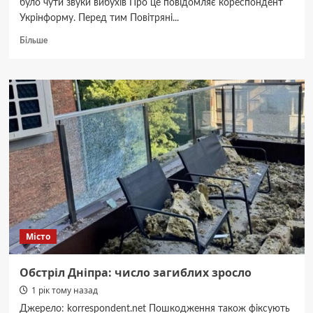
було чути звуки вибухів Про це повідомляє кореспондент
Укрінформу. Перед тим Повітряні...
Докладніше
Більше
про
У
Дніпрі
прогриміли
вибухи
Місто
Обстріл Дніпра: число загиблих зросло
1 рік тому назад
Джерело: korrespondent.net Пошкодження також фіксують