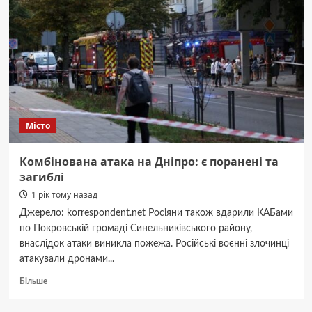
ворожих
БПЛА
пошкоджені
гімназія,
багатоповерхівка
і
приватні
будинки
Місто
Комбінована атака на Дніпро: є поранені та
загиблі
1 рік тому назад
Джерело: korrespondent.net Росіяни також вдарили КАБами
по Покровській громаді Синельниківського району,
внаслідок атаки виникла пожежа. Російські воєнні злочинці
атакували дронами...
Докладніше
Більше
про
Комбінована