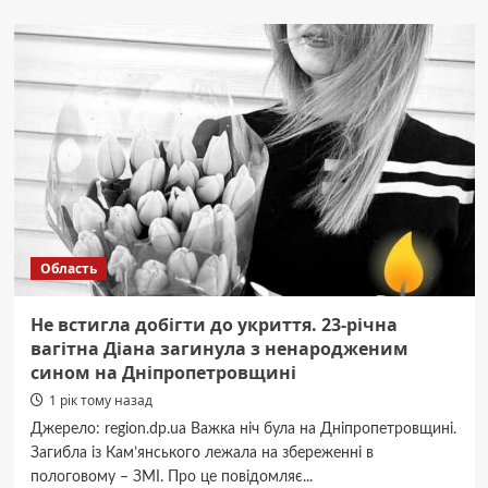
Що
сьогодні
з
транспортом
у
Дніпрі
Область
Не встигла добігти до укриття. 23-річна
вагітна Діана загинула з ненародженим
сином на Дніпропетровщині
1 рік тому назад
Джерело: region.dp.ua Важка ніч була на Дніпропетровщині.
Загибла із Кам’янського лежала на збереженні в
пологовому – ЗМІ. Про це повідомляє...