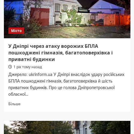
батька
Місто
У Дніпрі через атаку ворожих БПЛА
пошкоджені гімназія, багатоповерхівка і
приватні будинки
1 рік тому назад
Джерело: ukrinform.ua У Дніпрі внаслідок удару російських
БПЛА пошкоджені гімназія, багатоповерхівка й шість
приватних будинків. Про це голова Дніпропетровської
обласної...
Докладніше
Більше
про
У
Дніпрі
через
атаку