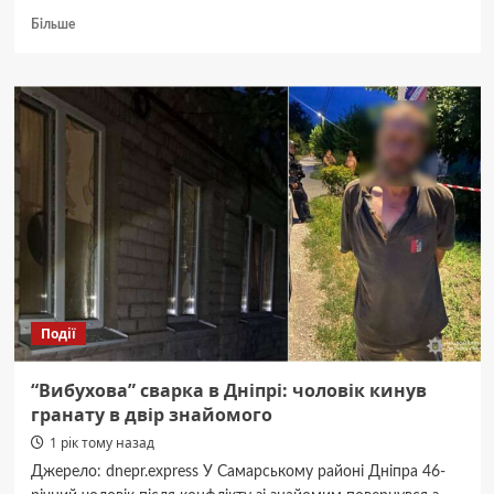
Докладніше
Більше
про
Не
встигла
добігти
до
укриття.
23-
річна
вагітна
Діана
загинула
з
ненародженим
сином
Події
на
Дніпропетровщині
“Вибухова” сварка в Дніпрі: чоловік кинув
гранату в двір знайомого
1 рік тому назад
Джерело: dnepr.express У Самарському районі Дніпра 46-