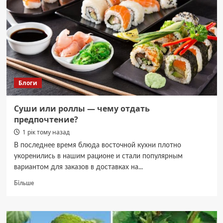
дівчинку
зґвалтували
біля
річки
Блоги
Cуши или роллы — чему отдать
предпочтение?
1 рік тому назад
В последнее время блюда восточной кухни плотно
укоренились в нашим рационе и стали популярным
вариантом для заказов в доставках на...
Докладніше
Більше
про
Cуши
или
роллы