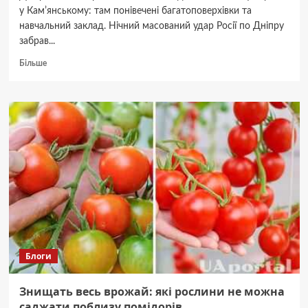
у Камʼянському: там понівечені багатоповерхівки та
навчальний заклад. Нічний масований удар Росії по Дніпру
забрав...
Докладніше
Більше
про
Обстріл
Дніпра:
число
загиблих
зросло
Блоги
Знищать весь врожай: які рослини не можна
саджати поблизу помідорів