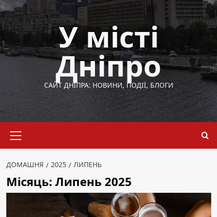
Перейти
до
У місті
вмісту
Дніпро
САЙТ ДНІПРА: НОВИНИ, ПОДІЇ, БЛОГИ
Основне
меню
ДОМАШНЯ
2025
ЛИПЕНЬ
Місяць:
Липень 2025