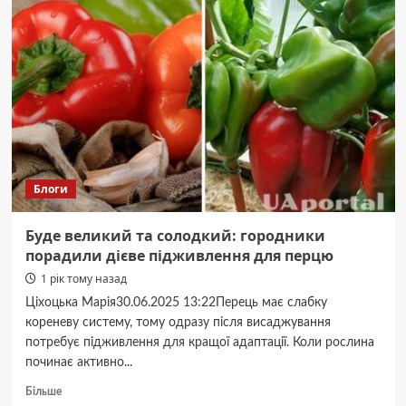
вечірка:
секрети
ідеального
столу
Блоги
Буде великий та солодкий: городники
порадили дієве підживлення для перцю
1 рік тому назад
Ціхоцька Марія30.06.2025 13:22Перець має слабку
кореневу систему, тому одразу після висаджування
потребує підживлення для кращої адаптації. Коли рослина
починає активно...
Докладніше
Більше