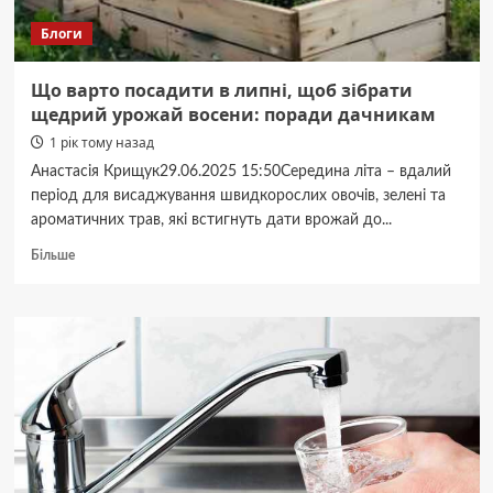
Блоги
Що варто посадити в липні, щоб зібрати
щедрий урожай восени: поради дачникам
1 рік тому назад
Анастасія Крищук29.06.2025 15:50Середина літа – вдалий
період для висаджування швидкорослих овочів, зелені та
ароматичних трав, які встигнуть дати врожай до...
Докладніше
Більше
про
Що
варто
посадити
в
липні,
щоб
зібрати
щедрий
урожай
восени: