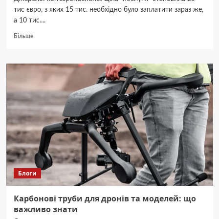
тис євро, з яких 15 тис. необхідно було заплатити зараз же,
а 10 тис....
Докладніше
Більше
про
Викрито
шахрая,
що
за
гроші
обіцяв
“працевлаштування”
в
Офісі
генпрокурора
Блоги
Карбонові труби для дронів та моделей: що
важливо знати