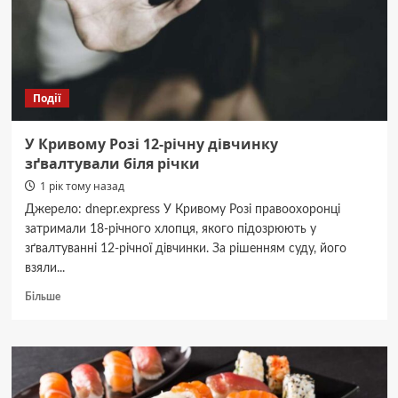
Дніпропетровщині
Події
У Кривому Розі 12-річну дівчинку
зґвалтували біля річки
1 рік тому назад
Джерело: dnepr.express У Кривому Розі правоохоронці
затримали 18-річного хлопця, якого підозрюють у
зґвалтуванні 12-річної дівчинки. За рішенням суду, його
взяли...
Докладніше
Більше
про
У
Кривому
Розі
12-
річну