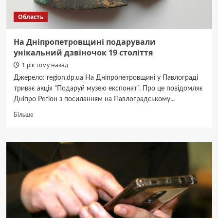
солдата
Область
На Дніпропетровщині подарували
унікальний дзвіночок 19 століття
1 рік тому назад
Джерело: region.dp.ua На Дніпропетровщині у Павлограді
триває акція “Подаруй музею експонат”. Про це повідомляє
Дніпро Регіон з посиланням на Павлоградському...
Докладніше
Більше
про
На
Дніпропетровщині
подарували
унікальний
дзвіночок
19
століття