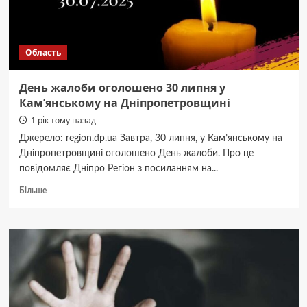
Область
День жалоби оголошено 30 липня у
Кам’янському на Дніпропетровщині
1 рік тому назад
Джерело: region.dp.ua Завтра, 30 липня, у Кам’янському на
Дніпропетровщині оголошено День жалоби. Про це
повідомляє Дніпро Регіон з посиланням на...
Докладніше
Більше
про
День
жалоби
оголошено
30
липня
у
Кам’янському
на