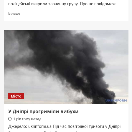
поліцейські викрили злочинну групу. Про це повідомляє...
Докладніше
Більше
про
На
Дніпропетровщині
на
ремонтах
шкільних
укриттів
привласнили
майже
7
млн
грн
Місто
У Дніпрі прогриміли вибухи
1 рік тому назад
Джерело: ukrinform.ua Під час повітряної тривоги у Дніпрі