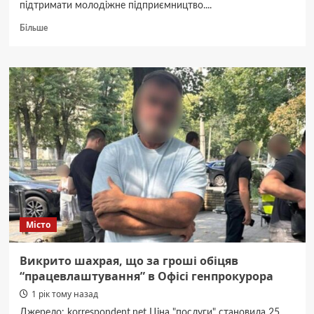
підтримати молодіжне підприємництво....
Докладніше
Більше
про
У
Павлограді
молоді
підприємці
отримали
гроші
на
розвиток
бізнесу
Місто
Викрито шахрая, що за гроші обіцяв
“працевлаштування” в Офісі генпрокурора
1 рік тому назад
Джерело: korrespondent.net Ціна "послуги" становила 25