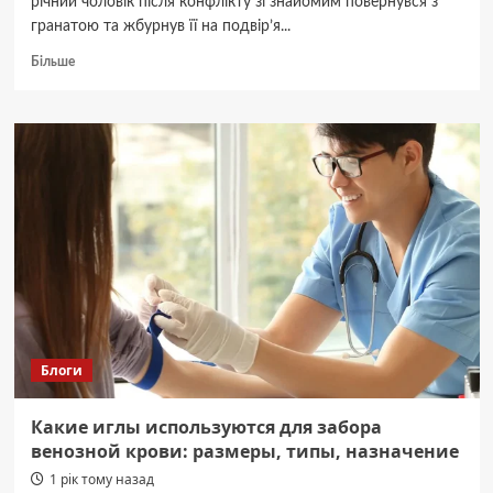
річний чоловік після конфлікту зі знайомим повернувся з
гранатою та жбурнув її на подвір’я...
Докладніше
Більше
про
“Вибухова”
сварка
в
Дніпрі:
чоловік
кинув
гранату
в
двір
знайомого
Блоги
Какие иглы используются для забора
венозной крови: размеры, типы, назначение
1 рік тому назад