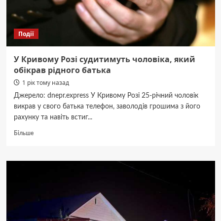
Події
У Кривому Розі судитимуть чоловіка, який
обікрав рідного батька
1 рік тому назад
Джерело: dnepr.express У Кривому Розі 25-річний чоловік
викрав у свого батька телефон, заволодів грошима з його
рахунку та навіть встиг...
Докладніше
Більше
про
У
Кривому
Розі
судитимуть
чоловіка,
який
обікрав
рідного