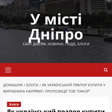
Перейти
до
У місті
вмісту
Дніпро
САЙТ ДНІПРА: НОВИНИ, ПОДІЇ, БЛОГИ
Основне
меню
ДОМАШНЯ
БЛОГИ
ЯК УКРАЇНСЬКИЙ ПРАПОР КУПИТИ У
ВИРОБНИКА НАПРЯМУ: ПРОПОЗИЦІЇ ТОВ “ЛАКОР”
Блоги
Як український прапор купити