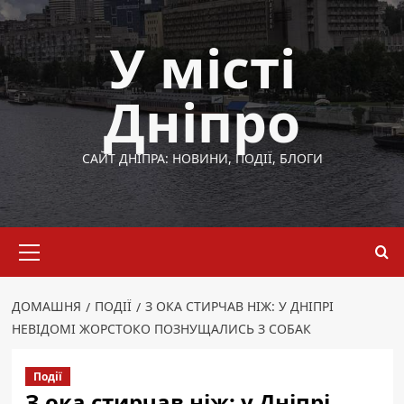
Перейти
до
У місті
вмісту
Дніпро
САЙТ ДНІПРА: НОВИНИ, ПОДІЇ, БЛОГИ
Основне
меню
ДОМАШНЯ
ПОДІЇ
З ОКА СТИРЧАВ НІЖ: У ДНІПРІ
НЕВІДОМІ ЖОРСТОКО ПОЗНУЩАЛИСЬ З СОБАК
Події
З ока стирчав ніж: у Дніпрі