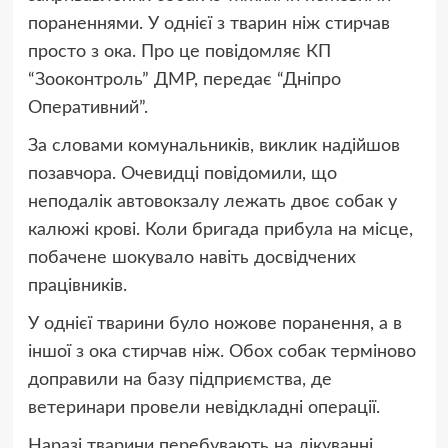
пораненнями. У однієї з тварин ніж стирчав
просто з ока. Про це повідомляє КП
“Зооконтроль” ДМР, передає “Дніпро
Оперативний”.
За словами комунальників, виклик надійшов
позавчора. Очевидці повідомили, що
неподалік автовокзалу лежать двоє собак у
калюжі крові. Коли бригада прибула на місце,
побачене шокувало навіть досвідчених
працівників.
У однієї тварини було ножове поранення, а в
іншої з ока стирчав ніж. Обох собак терміново
доправили на базу підприємства, де
ветеринари провели невідкладні операції.
Наразі тварини перебувають на лікуванні.