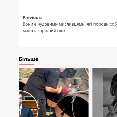
Post
Previous:
Вони є чудовими мисливцями: які породи соб
navigation
мають хороший нюх
Більше