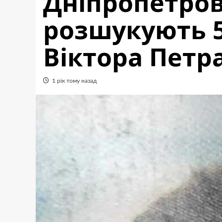
Дніпропетро
розшукують 5
Віктора Пет
1 рік тому назад