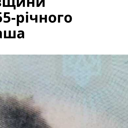
вщини
5-річного
раша