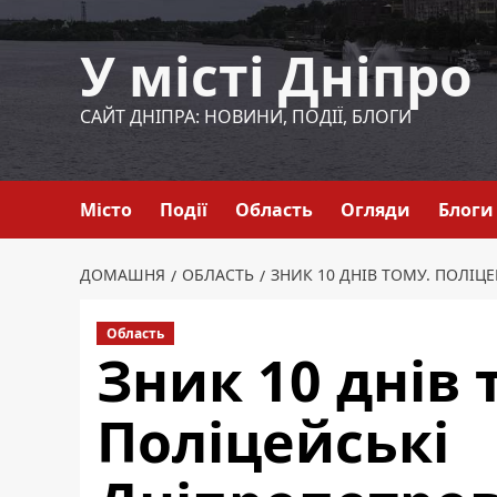
Перейти
до
У місті Дніпро
вмісту
САЙТ ДНІПРА: НОВИНИ, ПОДІЇ, БЛОГИ
Місто
Події
Область
Огляди
Блоги
ДОМАШНЯ
ОБЛАСТЬ
ЗНИК 10 ДНІВ ТОМУ. ПОЛІ
Область
Зник 10 днів 
Поліцейські