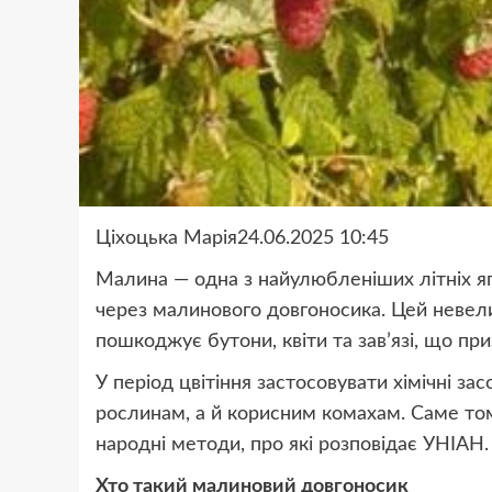
Ціхоцька Марія24.06.2025 10:45
Малина — одна з найулюбленіших літніх ягі
через малинового довгоносика. Цей невели
пошкоджує бутони, квіти та зав’язі, що при
У період цвітіння застосовувати хімічні 
рослинам, а й корисним комахам. Саме то
народні методи, про які розповідає УНІАН.
Хто такий малиновий довгоносик