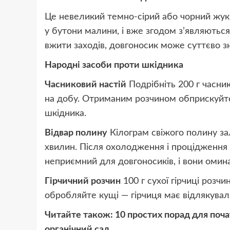
Це невеликий темно-сірий або чорний жук
у бутони малини, і вже згодом з’являютьс
вжити заходів, довгоносик може суттєво з
Народні засоби проти шкідника
Часниковий настій
Подрібніть 200 г часни
на добу. Отриманим розчином обприскуйте
шкідника.
Відвар полину
Кілограм свіжого полину зал
хвилин. Після охолодження і процідження д
неприємний для довгоносиків, і вони омин
Гірчичний розчин
100 г сухої гірчиці розч
обробляйте кущі — гірчиця має відлякуваль
Читайте також:
10 простих порад для поча
органічний сад