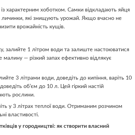
 із характерним хоботком. Самки відкладають яйця
я личинки, які знищують урожай. Якщо вчасно не
низити врожайність кущів.
ку, залийте 1 літром води та залиште настоюватися
 малину — різкий запах ефективно відлякує
ийте 3 літрами води, доведіть до кипіння, варіть 10
оведіть об’єм до 10 л. Цей гіркий настій
ають рослини.
иніть у 3 літрах теплої води. Отриманим розчином
ні властивості.
тківців у городництві: як створити власний