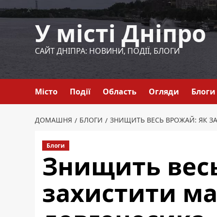
Перейти
до
У місті Дніпро
вмісту
САЙТ ДНІПРА: НОВИНИ, ПОДІЇ, БЛОГИ
Місто
Події
Область
Огляди
Блоги
ДОМАШНЯ
БЛОГИ
ЗНИЩИТЬ ВЕСЬ ВРОЖАЙ: ЯК З
Блоги
Знищить весь
захистити ма