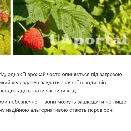
д, однак її врожай часто опиняється під загрозою
кий жук здатен завдати значної шкоди: він
зводить до втрати частини ягід.
засоби небезпечно — вони можуть зашкодити не лише
му надійною альтернативою стають перевірені