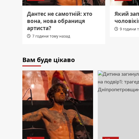
Дантес не самотній: хто
Який за
вона, нова обраниця
чоловікі
артиста?
9 години 
7 години тому назад
Вам буде цікаво