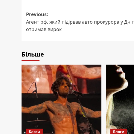
Post
Previous:
Агент рф, який підірвав авто прокурора у Дніп
navigation
отримав вирок
Більше
Блоги
Блоги