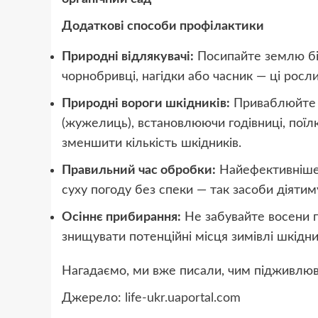
Додаткові способи профілактики
Природні відлякувачі:
Посипайте землю бі
чорнобривці, нагідки або часник — ці рос
Природні вороги шкідників:
Приваблюйте д
(жужелиць), встановлюючи годівниці, пої
зменшити кількість шкідників.
Правильний час обробки:
Найефективніше 
суху погоду без спеки — так засоби діяти
Осіннє прибирання:
Не забувайте восени п
знищувати потенційні місця зимівлі шкідни
Нагадаємо, ми вже писали, чим підживлюва
Джерело:
life-ukr.uaportal.com