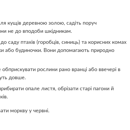
ля кущів деревною золою, садіть поруч
лини не до вподоби шкідникам.
о саду птахів (горобців, синиць) та корисних комах
лки або будиночки. Вони допомагають природно
обприскувати рослини рано вранці або ввечері в
муть довше.
рибирати опале листя, обрізати старі пагони й
ків.
ти моркву у червні.