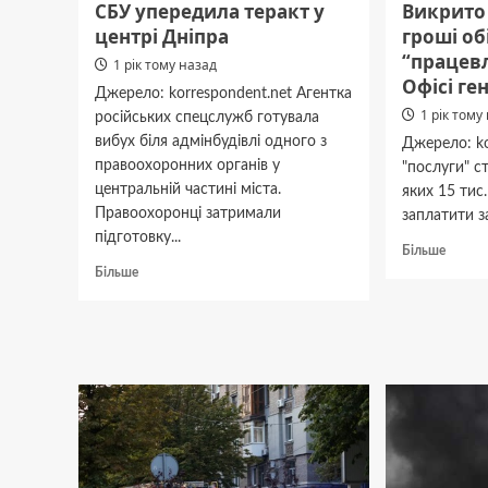
СБУ упередила теракт у
Викрито
центрі Дніпра
гроші об
“працев
1 рік тому назад
Офісі г
Джерело: korrespondent.net Агентка
1 рік тому
російських спецслужб готувала
вибух біля адмінбудівлі одного з
Джерело: ko
правоохоронних органів у
"послуги" с
центральній частині міста.
яких 15 тис
Правоохоронці затримали
заплатити за
підготовку...
Докла
Більше
про
Докладніше
Більше
Викри
про
шахрая
СБУ
що
упередила
за
теракт
гроші
у
обіцяв
центрі
“праце
Дніпра
в
Офісі
генпро