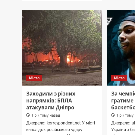
Дніпру
На
стали
Дніпропетровщині
відомі
викрили
наслід
31
шахрайський
кол-
центр
Місто
Місто
Заходили з різних
За чемпі
напрямків: БПЛА
гратиме
атакували Дніпро
баскетбо
1 рік тому назад
1 рік тому
Джерело: korrespondent.net У місті
Джерело: uk
внаслідок російського удару
України з б