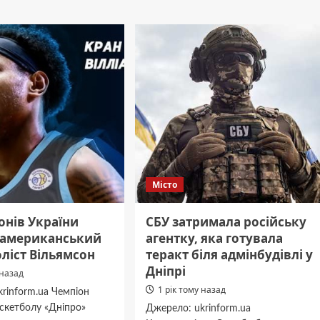
:
Дніпрі
внаслідок
атаки
ки
дронів
постраждали
четверо
людей
Місто
онів України
СБУ затримала російську
 американський
агентку, яка готувала
ліст Вільямсон
теракт біля адмінбудівлі у
Дніпрі
 назад
1 рік тому назад
rinform.ua Чемпіон
аскетболу «Дніпро»
Джерело: ukrinform.ua