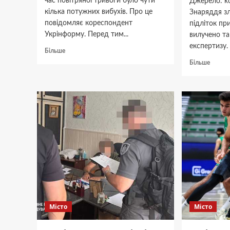
час повітряної тривоги було чути
Джерело: ko
кілька потужних вибухів. Про це
Знаряддя зл
повідомляє кореспондент
підліток пр
Укрінформу. Перед тим...
вилучено та
експертизу. 
Докладніше
Більше
про
Докла
Більше
У
про
середмісті
Вбивс
Дніпра
жінки
пролунали
біля
потужні
банко
вибухи
у
Дніпрі
14-
річног
підліт
взяли
під
варту
Місто
Місто