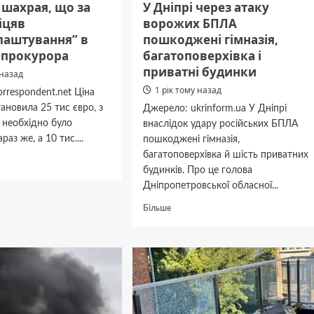
 шахрая, що за
У Дніпрі через атаку
іцяв
ворожих БПЛА
лаштування” в
пошкоджені гімназія,
енпрокурора
багатоповерхівка і
приватні будинки
 назад
1 рік тому назад
rrespondent.net Ціна
тановила 25 тис євро, з
Джерело: ukrinform.ua У Дніпрі
. необхідно було
внаслідок удару російських БПЛА
раз же, а 10 тис....
пошкоджені гімназія,
багатоповерхівка й шість приватних
дніше
будинків. Про це голова
Дніпропетровської обласної...
то
,
Докладніше
Більше
про
У
Дніпрі
через
влаштування”
атаку
ворожих
БПЛА
курора
пошкоджені