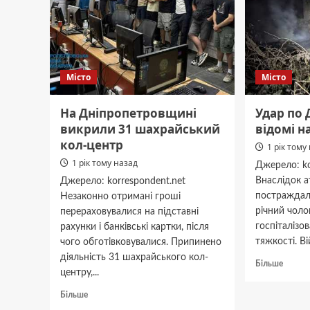
Місто
Місто
На Дніпропетровщині
Удар по 
викрили 31 шахрайський
відомі н
кол-центр
1 рік тому
1 рік тому назад
Джерело: ko
Внаслідок а
Джерело: korrespondent.net
постраждал
Незаконно отримані гроші
річний чоло
перераховувалися на підставні
госпіталізов
рахунки і банківські картки, після
тяжкості. Ві
чого обготівковувалися. Припинено
діяльність 31 шахрайського кол-
Докла
Більше
центру,...
про
Удар
Докладніше
Більше
по
про