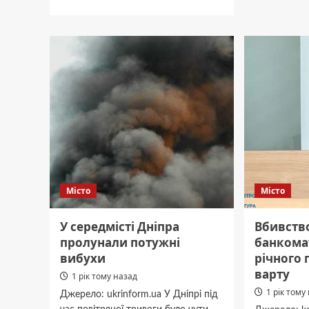
прогр
про
вибухи
Комбінована
атака
на
Дніпро:
є
поранені
та
загиблі
Місто
Місто
У середмісті Дніпра
Вбивство
пролунали потужні
банкомат
вибухи
річного 
варту
1 рік тому назад
1 рік тому
Джерело: ukrinform.ua У Дніпрі під