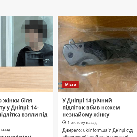
иміли
Дніпра:
число
загиблих
зросло
Місто
 жінки біля
У Дніпрі 14-річний
у у Дніпрі: 14-
підліток вбив ножем
підлітка взяли під
незнайому жінку
1 рік тому назад
 назад
Джерело: ukrinform.ua У Дніпрі суд