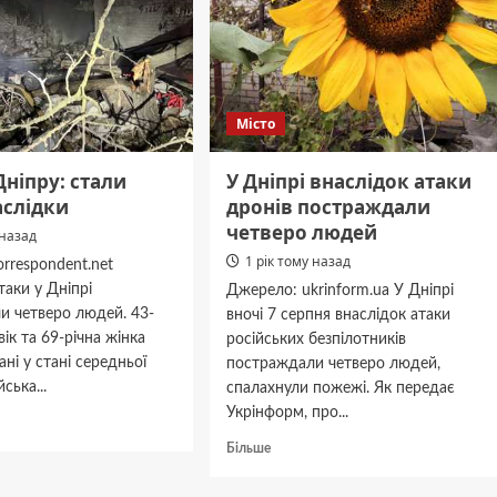
Місто
Дніпру: стали
У Дніпрі внаслідок атаки
аслідки
дронів постраждали
четверо людей
 назад
1 рік тому назад
rrespondent.net
таки у Дніпрі
Джерело: ukrinform.ua У Дніпрі
и четверо людей. 43-
вночі 7 серпня внаслідок атаки
вік та 69-річна жінка
російських безпілотників
ані у стані середньої
постраждали четверо людей,
йська...
спалахнули пожежі. Як передає
Укрінформ, про...
дніше
Докладніше
Більше
про
У