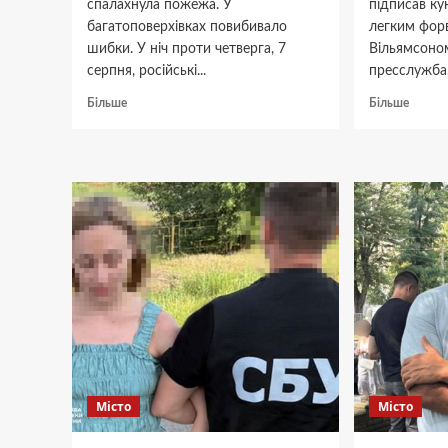
спалахнула пожежа. У
підписав ку
багатоповерхівках повибивало
легким фор
шибки. У ніч проти четверга, 7
Вільямсоно
серпня, російські...
пресслужба.
Докладніше
Докла
Більше
Більше
про
про
Заходили
За
з
чемпіо
різних
Україн
напрямків:
гратим
БПЛА
амери
атакували
баскет
Дніпро
Вільям
Місто
Місто