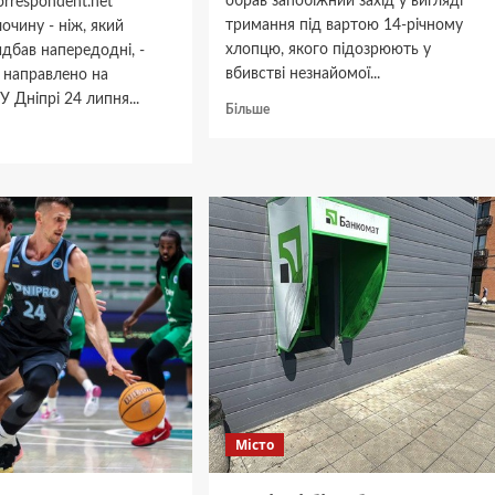
обрав запобіжний захід у вигляді
rrespondent.net
тримання під вартою 14-річному
очину - ніж, який
хлопцю, якого підозрюють у
идбав напередодні, -
вбивстві незнайомої...
 направлено на
У Дніпрі 24 липня...
Докладніше
Більше
про
дніше
У
Дніпрі
тво
14-
річний
підліток
мату
вбив
ножем
:
незнайому
жінку
о
ка
Місто