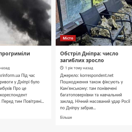
гімназія,
багатоповерхівка
і
приватні
будинки
Місто
 прогриміли
Обстріл Дніпра: число
загиблих зросло
 назад
1 рік тому назад
rinform.ua Під час
Джерело: korrespondent.net
тривоги у Дніпрі було
Пошкодження також фіксують у
вибухів Про це
Камʼянському: там понівечені
 кореспондент
багатоповерхівки та навчальний
 Перед тим Повітряні...
заклад. Нічний масований удар Росії
по Дніпру забрав...
дніше
Докладніше
Більше
про
Обстріл