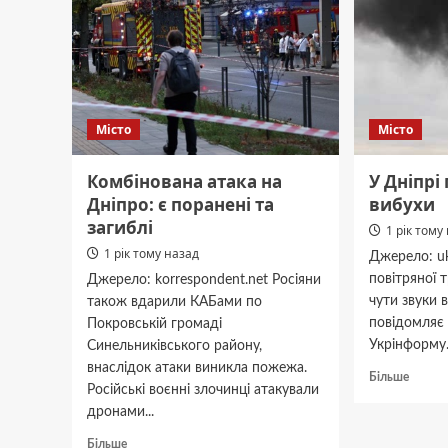
Місто
Місто
Комбінована атака на
У Дніпрі
Дніпро: є поранені та
вибухи
загиблі
1 рік тому
1 рік тому назад
Джерело: uk
повітряної 
Джерело: korrespondent.net Росіяни
чути звуки 
також вдарили КАБами по
повідомляє
Покровській громаді
Укрінформу.
Синельниківського району,
внаслідок атаки виникла пожежа.
Докла
Більше
Російські воєнні злочинці атакували
про
дронами...
У
Дніпрі
Докладніше
Більше