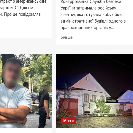
нтракт з американським
Контррозвідка Служби безпеки
вардом Сі Джеєм
України затримала російську
м. Про це повідомляє
агентку, яка готувала вибух біля
..
адміністративної будівлі одного з
правоохоронних органів у...
дніше
Докладніше
Більше
про
нів
СБУ
и
затримала
е
російську
канський
агентку,
боліст
яка
сон
готувала
теракт
біля
адмінбудівлі
у
Дніпрі
Місто