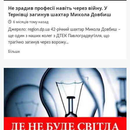
Не зрадив професії навіть через війну. У
Тернівці загинув шахтар Микола Довбиш
6 місяців тому назад
Джерело: region.dp.ua 42-річний шахтар Микола Довбиш –
ще один з наших колег з ДТЕК Павлоградвугілля, що
трагічно загинув через ворожу...
Докладніше
Більше
про
Не
зрадив
професії
навіть
через
війну.
У
Тернівці
загинув
шахтар
Микола
Довбиш