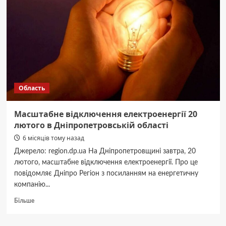
Область
Масштабне відключення електроенергії 20
лютого в Дніпропетровській області
6 місяців тому назад
Джерело: region.dp.ua На Дніпропетровщині завтра, 20
лютого, масштабне відключення електроенергії. Про це
повідомляє Дніпро Регіон з посиланням на енергетичну
компанію...
Докладніше
Більше
про
Масштабне