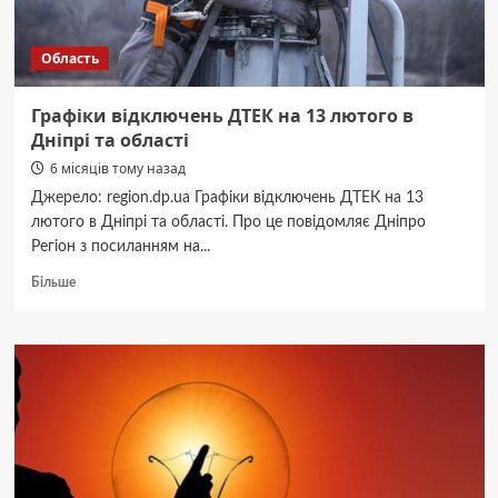
Область
Графіки відключень ДТЕК на 13 лютого в
Дніпрі та області
6 місяців тому назад
Джерело: region.dp.ua Графіки відключень ДТЕК на 13
лютого в Дніпрі та області. Про це повідомляє Дніпро
Регіон з посиланням на...
Докладніше
Більше
про
Графіки
відключень
ДТЕК
на
13
лютого
в
Дніпрі
та