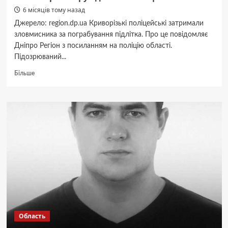
6 місяців тому назад
Джерело: region.dp.ua Криворізькі поліцейські затримали
зловмисника за пограбування підлітка. Про це повідомляє
Дніпро Регіон з посиланням на поліцію області.
Підозрюваний...
Докладніше
Більше
про
На
Дніпропетровщині
затримали
чоловіка,
який
вирвав
з
рук
дитини
телефон
Область