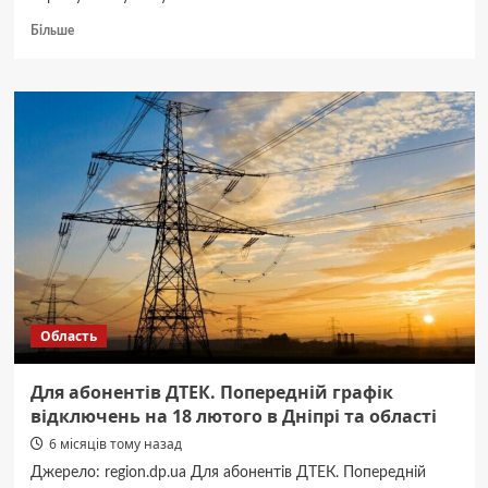
Докладніше
Більше
про
Мешканці
Дніпропетровщини
отримують
спальні
мішки,
термоковдри,
павербанки,
термоси,
ліхтарики
Область
Для абонентів ДТЕК. Попередній графік
відключень на 18 лютого в Дніпрі та області
6 місяців тому назад
Джерело: region.dp.ua Для абонентів ДТЕК. Попередній