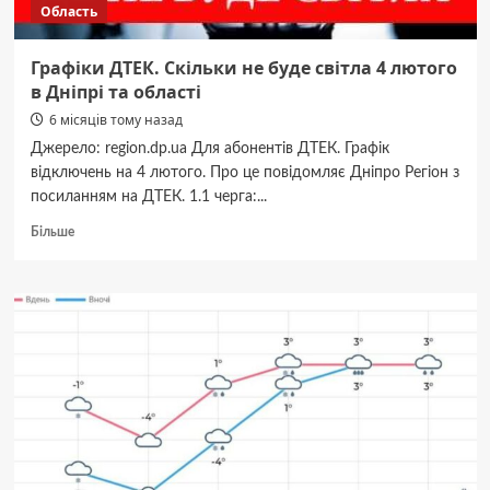
Область
Графіки ДТЕК. Скільки не буде світла 4 лютого
в Дніпрі та області
6 місяців тому назад
Джерело: region.dp.ua Для абонентів ДТЕК. Графік
відключень на 4 лютого. Про це повідомляє Дніпро Регіон з
посиланням на ДТЕК. 1.1 черга:...
Докладніше
Більше
про
Графіки
ДТЕК.
Скільки
не
буде
світла
4
лютого
в
Дніпрі
та