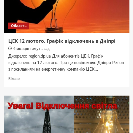
області
Область
ЦЕК 12 лютого. Графік відключень в Дніпрі
6 місяців тому назад
Джерело: region.dp.ua Для абонентів ЦЕК. Графік
відключень на 12 лютого. Про це повідомляє Дніпро Регіон
з посиланням на енергетичну компанію ЦЕК....
Докладніше
Більше
про
ЦЕК
12
лютого. Графік
відключень
в
Дніпрі