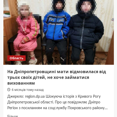
відключень
на
9
лютого
в
Дніпрі
та
області
Область
На Дніпропетровщині мати відмовилася від
трьох своїх дітей, не хоче займатися
вихованням
6 місяців тому назад
Джерело: region.dp.ua Шокуюча історія з Кривого Рогу
Дніпропетровської області. Про це повідомляє Дніпро
Регіон з посиланням на соцслужбу Покровського району....
Докладніше
Більше