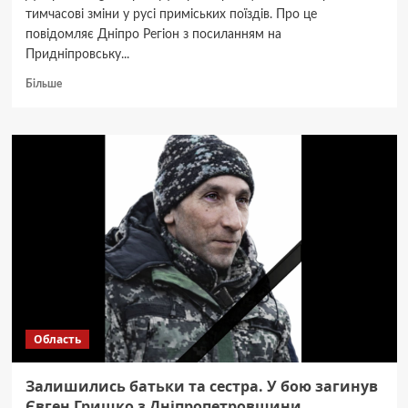
тимчасові зміни у русі приміських поїздів. Про це
повідомляє Дніпро Регіон з посиланням на
Придніпровську...
Докладніше
Більше
про
На
Дніпропетровщині
тимчасово
не
курсують
30
приміських
потягів
Область
Залишились батьки та сестра. У бою загинув
Євген Гришко з Дніпропетровщини