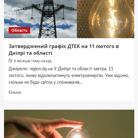
Область
Затверджений графік ДТЕК на 11 лютого в
Дніпрі та області
6 місяців тому назад
Джерело: region.dp.ua У Дніпрі та області завтра, 11
лютого, знову відключатимуть електроенергію. Уже відомо,
скільки не буде світла у споживачів...
Докладніше
Більше
про
Затверджений
графік
ДТЕК
на
11
лютого