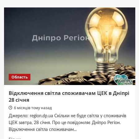
Йому
назавжди
18.
У
бою
загинув
Єсмєйкін
Максим
з
Дніпропетровщини
Область
Відключення світла споживачам ЦЕК в Дніпрі
28 січня
6 місяців тому назад
Джерело: region.dp.ua Скільки не буде світла у споживачів
ЦЕК завтра, 28 січня. Про це повідомляє Дніпро Регіон.
Відключення світла споживачам...
Докладніше