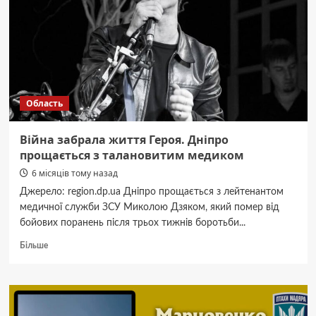
брат.
Загинув
Скітяшин
Ігор
з
Дніпропетровщини
Область
Війна забрала життя Героя. Дніпро
прощається з талановитим медиком
6 місяців тому назад
Джерело: region.dp.ua Дніпро прощається з лейтенантом
медичної служби ЗСУ Миколою Дзяком, який помер від
бойових поранень після трьох тижнів боротьби...
Докладніше
Більше
про
Війна
забрала
життя
Героя.