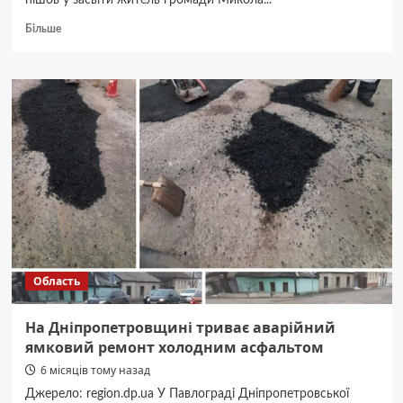
пішов у засвіти житель громади Микола...
Докладніше
Більше
про
Його
знали
і
поважали.
На
Дніпропетровщині
пішов
з
життя
вчитель
Микола
Шуть
Область
На Дніпропетровщині триває аварійний
ямковий ремонт холодним асфальтом
6 місяців тому назад
Джерело: region.dp.ua У Павлограді Дніпропетровської