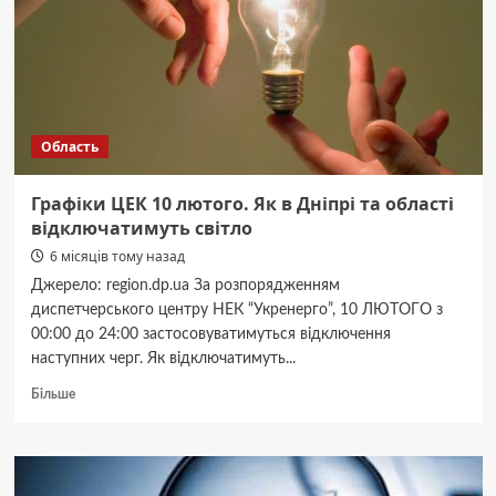
в
Дніпрі
та
області
Область
Графіки ЦЕК 10 лютого. Як в Дніпрі та області
відключатимуть світло
6 місяців тому назад
Джерело: region.dp.ua За розпорядженням
диспетчерського центру НЕК “Укренерго”, 10 ЛЮТОГО з
00:00 до 24:00 застосовуватимуться відключення
наступних черг. Як відключатимуть...
Докладніше
Більше
про
Графіки
ЦЕК
10