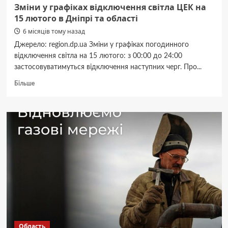
Зміни у графіках відключення світла ЦЕК на
15 лютого в Дніпрі та області
6 місяців тому назад
Джерело: region.dp.ua Зміни у графіках погодинного
відключення світла на 15 лютого: з 00:00 до 24:00
застосовуватимуться відключення наступних черг. Про...
Докладніше
Більше
про
Зміни
у
графіках
відключення
світла
ЦЕК
на
15
лютого
в
Дніпрі
та
області
Область