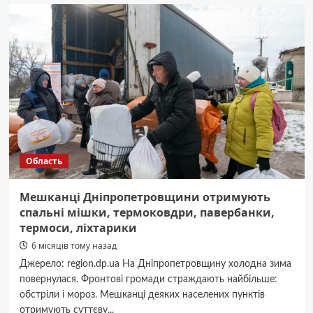
відключення
електроенергії
20
лютого
в
Дніпропетровській
області
Область
Мешканці Дніпропетровщини отримують
спальні мішки, термоковдри, павербанки,
термоси, ліхтарики
6 місяців тому назад
Джерело: region.dp.ua На Дніпропетровщину холодна зима
повернулася. Фронтові громади страждають найбільше:
обстріли і мороз. Мешканці деяких населених пунктів
отримують суттєву...