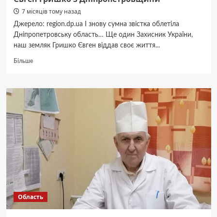
7 місяців тому назад
Джерело: region.dp.ua І знову сумна звістка облетіла
Дніпропетровську область… Ще один Захисник України,
наш земляк Гришко Євген віддав своє життя...
Докладніше
Більше
про
Залишились
батьки
та
сестра.
У
бою
загинув
Євген
Гришко
з
Дніпропетровщини
Область