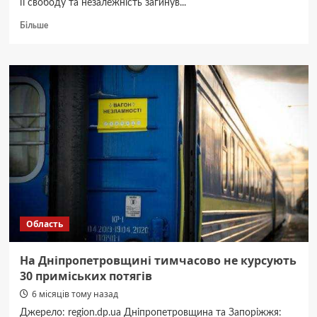
її свободу та незалежність загинув...
Докладніше
Більше
про
Йому
назавжди
20
років.
Додому
повернувся
Новік
Сергій
з
Дніпропетровщини
Область
На Дніпропетровщині тимчасово не курсують
30 приміських потягів
6 місяців тому назад
Джерело: region.dp.ua Дніпропетровщина та Запоріжжя: