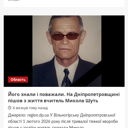
про
На
Дніпропетровщині
мати
відмовилася
від
трьох
своїх
дітей,
не
хоче
займатися
вихованням
Область
Його знали і поважали. На Дніпропетровщині
пішов з життя вчитель Микола Шуть
6 місяців тому назад
Джерело: region.dp.ua У Вільногірську Дніпропетровської
області 1 лютого 2026 року після тривалої тяжкої хвороби