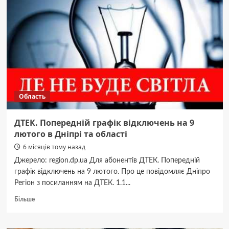
лютого.
Як
в
Дніпрі
та
області
відключатимуть
світло
Область
ДТЕК. Попередній графік відключень на 9
лютого в Дніпрі та області
6 місяців тому назад
Джерело: region.dp.ua Для абонентів ДТЕК. Попередній
графік відключень на 9 лютого. Про це повідомляє Дніпро
Регіон з посиланням на ДТЕК. 1.1...
Докладніше
Більше
про
ДТЕК. Попередній
графік