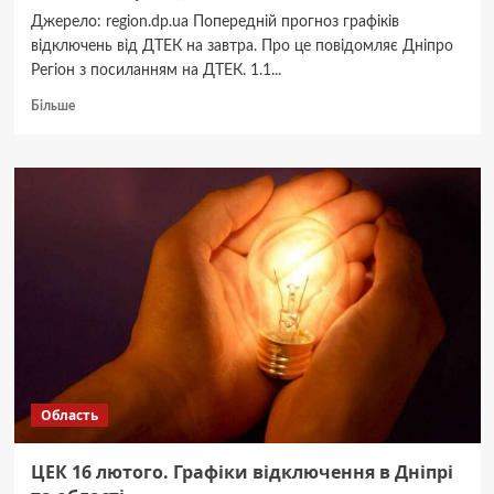
Джерело: region.dp.ua Попередній прогноз графіків
відключень від ДТЕК на завтра. Про це повідомляє Дніпро
Регіон з посиланням на ДТЕК. 1.1...
Докладніше
Більше
про
Попередній
прогноз
графіків
відключень
від
ДТЕК
на
17
лютого
в
Дніпрі
та
області
Область
ЦЕК 16 лютого. Графіки відключення в Дніпрі