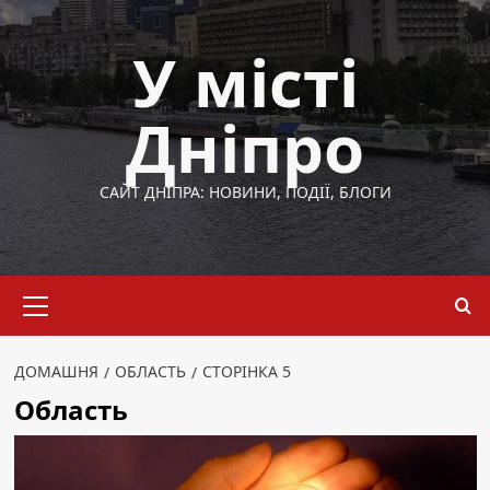
Перейти
до
У місті
вмісту
Дніпро
САЙТ ДНІПРА: НОВИНИ, ПОДІЇ, БЛОГИ
Основне
меню
ДОМАШНЯ
ОБЛАСТЬ
СТОРІНКА 5
Область