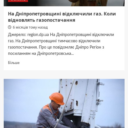
На Дніпропетровщині відключили газ. Коли
відновлять газопостачання
6 місяців тому назад
Джерело: region.dp.ua На Дніпропетровщині відключили
газ. На Дніпропетровщині тимчасово відключили
газопостачання. Про це повідомляє Дніпро Регіон з
посиланням на Дніпропетровська...
Докладніше
Більше
про
На
Дніпропетровщині
відключили
газ.
Коли
відновлять
газопостачання