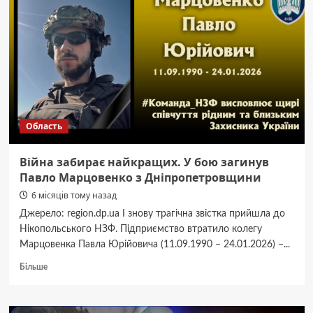
Дніпро
прощається
з
талановитим
медиком
Область
Війна забирає найкращих. У бою загинув
Павло Марцовенко з Дніпропетровщини
6 місяців тому назад
Джерело: region.dp.ua І знову трагічна звістка прийшла до
Нікопольського НЗФ. Підприємство втратило колегу
Марцовенка Павла Юрійовича (11.09.1990 – 24.01.2026) –...
Докладніше
Більше
про
Війна
забирає