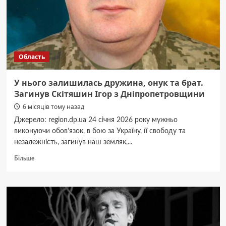
і
світла
Область
У нього залишилась дружина, онук та брат.
Загинув Скітяшин Ігор з Дніпропетровщини
6 місяців тому назад
Джерело: region.dp.ua 24 січня 2026 року мужньо
виконуючи обов’язок, в бою за Україну, її свободу та
незалежність, загинув наш земляк,...
Докладніше
Більше
про
У
нього
залишилась
дружина,
онук
та