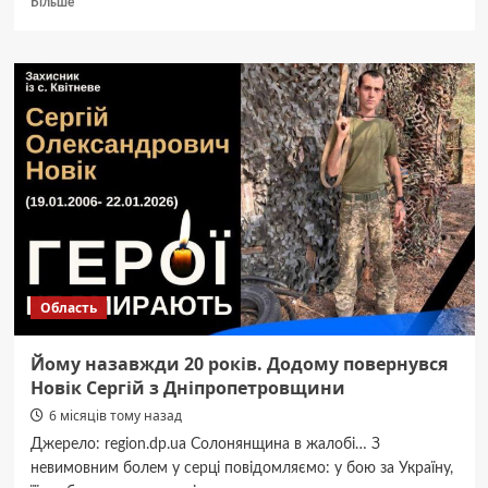
Більше
про
Відключення
світла
споживачам
ЦЕК
в
Дніпрі
28
січня
Область
Йому назавжди 20 років. Додому повернувся
Новік Сергій з Дніпропетровщини
6 місяців тому назад
Джерело: region.dp.ua Солонянщина в жалобі… З
невимовним болем у серці повідомляємо: у бою за Україну,