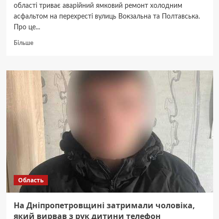
області триває аварійний ямковий ремонт холодним
асфальтом на перехресті вулиць Вокзальна та Полтавська.
Про це...
Докладніше
Більше
про
На
Дніпропетровщині
триває
аварійний
ямковий
ремонт
холодним
асфальтом
Область
На Дніпропетровщині затримали чоловіка,
який вирвав з рук дитини телефон