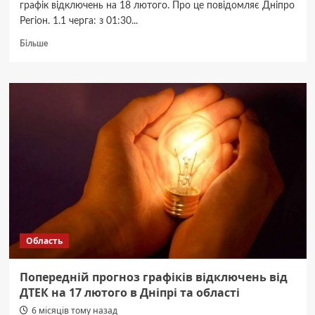
графік відключень на 18 лютого. Про це повідомляє Дніпро
Регіон. 1.1 черга: з 01:30...
Докладніше
Більше
про
Для
абонентів
ДТЕК.
Попередній
графік
відключень
на
18
лютого
в
Дніпрі
та
області
Область
Попередній прогноз графіків відключень від
ДТЕК на 17 лютого в Дніпрі та області
6 місяців тому назад