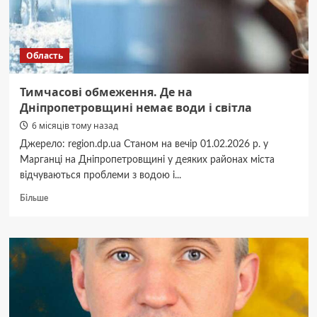
Область
Тимчасові обмеження. Де на
Дніпропетровщині немає води і світла
6 місяців тому назад
Джерело: region.dp.ua Станом на вечір 01.02.2026 р. у
Марганці на Дніпропетровщині у деяких районах міста
відчуваються проблеми з водою і...
Докладніше
Більше
про
Тимчасові
обмеження.
Де
на
Дніпропетровщині
немає
води