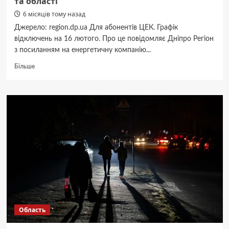
та області
6 місяців тому назад
Джерело: region.dp.ua Для абонентів ЦЕК. Графік
відключень на 16 лютого. Про це повідомляє Дніпро Регіон
з посиланням на енергетичну компанію...
Докладніше
Більше
про
ЦЕК
16
лютого.
Графіки
відключення
в
Дніпрі
та
області
Область