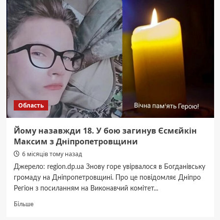
найкращих.
У
бою
загинув
Павло
Марцовенко
з
Дніпропетровщини
Область
Йому назавжди 18. У бою загинув Єсмєйкін
Максим з Дніпропетровщини
6 місяців тому назад
Джерело: region.dp.ua Знову горе увірвалося в Богданівську
громаду на Дніпропетровщині. Про це повідомляє Дніпро
Регіон з посиланням на Виконавчий комітет...
Докладніше
Більше
про