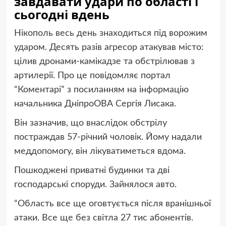
завдавати удари по області і
сьогодні вдень
Нікополь
весь день знаходиться
під ворожим
ударом.
Десять разів а
гресор
атакував місто:
цілив дронами-камікадзе
та о
бстрілював з
артилерії.
Про це повідомляє портал
“Коментарі” з посиланням на інформацію
начальника ДніпроОВА Сергія Лисака.
Він зазначив, що внаслідок обстрілу
п
остражд
ав
57-річ
ний
чоловік
. Йому
надали
меддопомогу, він лікуватиметься вдома.
Пошкоджені приватні будинки та
дві
господарські споруди. Зайнялося авто.
“
Область все ще оговтується після вранішньої
атаки. Все ще без світла 27 тис абонентів.