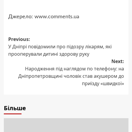
Джерело:
www.comments.ua
Post
Previous:
У Дніпрі повідомили про підозру лікарям, які
navigation
прооперували дитині здорову руку
Next:
Народження під наглядом по телефону: на
Дніпропетровщині чоловік став акушером до
приїзду «швидкої»
Більше