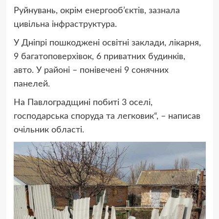
Руйнувань, окрім енергооб’єктів, зазнала
цивільна інфраструктура.
У Дніпрі пошкоджені освітні заклади, лікарня,
9 багатоповерхівок, 6 приватних будинків,
авто. У районі – понівечені 9 сонячних
панелей.
На Павлоградщині побиті 3 оселі,
господарська споруда та легковик
“, – написав
очільник області.