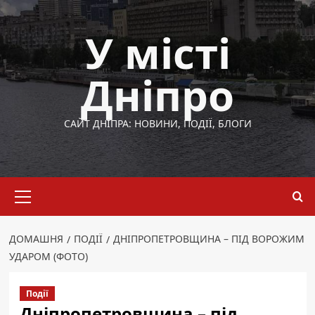
Перейти
до
У місті
вмісту
Дніпро
САЙТ ДНІПРА: НОВИНИ, ПОДІЇ, БЛОГИ
Основне
меню
ДОМАШНЯ
ПОДІЇ
ДНІПРОПЕТРОВЩИНА – ПІД ВОРОЖИМ
УДАРОМ (ФОТО)
Події
Дніпропетровщина – під