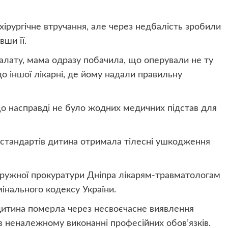
 хірургічне втручання, але через недбалість зробили
вши її.
алату, мама одразу побачила, що оперували не ту
о іншої лікарні, де йому надали правильну
о насправді не було жодних медичних підстав для
 стандартів дитина отримала тілесні ушкодження
кружної прокуратури Дніпра лікарям-травматологам
мінального кодексу України.
 дитина померла через несвоєчасне виявлення
 в неналежному виконанні професійних обов’язків.