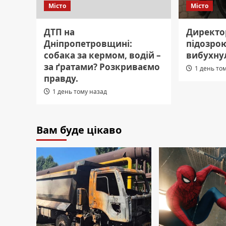
Місто
Місто
ДТП на
Директор
Дніпропетровщині:
підозрою
собака за кермом, водій –
вибухну
за ґратами? Розкриваємо
1 день то
правду.
1 день тому назад
Вам буде цікаво