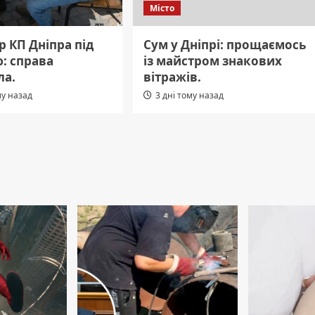
Місто
 КП Дніпра під
Сум у Дніпрі: прощаємось
: справа
із майстром знакових
ла.
вітражів.
му назад
3 дні тому назад