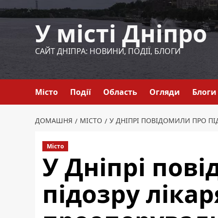
Перейти
до
У місті Дніпро
вмісту
САЙТ ДНІПРА: НОВИНИ, ПОДІЇ, БЛОГИ
Місто
Події
Область
Огляди
Блоги
ДОМАШНЯ
МІСТО
У ДНІПРІ ПОВІДОМИЛИ ПРО ПІ
Місто
У Дніпрі пов
підозру лікар