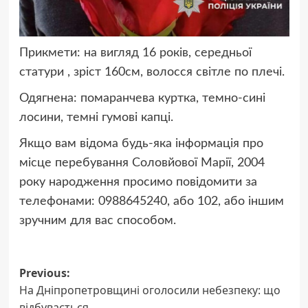
Прикмети: на вигляд 16 років, середньої
статури , зріст 160см, волосся світле по плечі.
Одягнена: помаранчева куртка, темно-сині
лосини, темні гумові капці.
Якщо вам відома будь-яка інформація про
місце перебування Соловйової Марії, 2004
року народження просимо повідомити за
телефонами: 0988645240, або 102, або іншим
зручним для вас способом.
Post
Previous:
На Дніпропетровщині оголосили небезпеку: що
navigation
відбувається