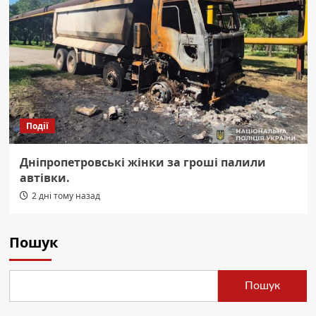
Події
Дніпропетровські жінки за гроші палили
автівки.
2 дні тому назад
Пошук
Пошук