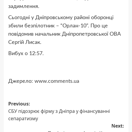
задимлення.
Сьогодні у Дніпровському районі оборонці
збили безпілотник – “Орлан-10”. Про це
повідомив начальник Дніпропетровської ОВА
Сергій Лисак.
Вибух о 12:57.
Джерело:
www.comments.ua
Post
Previous:
СБУ підозрює фірму з Дніпра у фінансуванні
navigation
сепаратизму
Next: