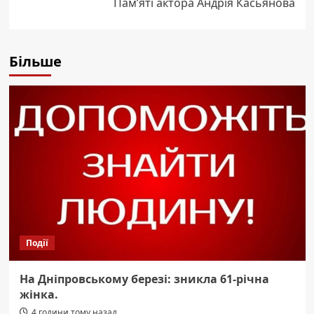
Пам’яті актора Андрія Касьянова
Більше
Події
На Дніпровському березі: зникла 61-річна
жінка.
4 години тому назад