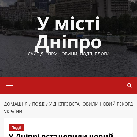
Перейти
до
У місті
вмісту
Дніпро
САЙТ ДНІПРА: НОВИНИ, ПОДІЇ, БЛОГИ
Основне
меню
ДОМАШНЯ
ПОДІЇ
У ДНІПРІ ВСТАНОВИЛИ НОВИЙ РЕКОРД
УКРАЇНИ
Події
У Дніпрі встановили новий