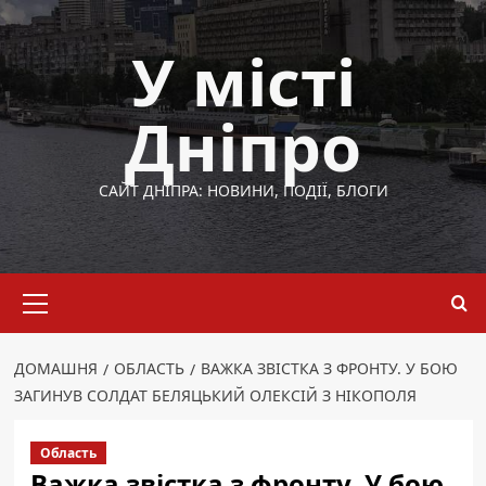
Перейти
до
У місті
вмісту
Дніпро
САЙТ ДНІПРА: НОВИНИ, ПОДІЇ, БЛОГИ
Основне
меню
ДОМАШНЯ
ОБЛАСТЬ
ВАЖКА ЗВІСТКА З ФРОНТУ. У БОЮ
ЗАГИНУВ СОЛДАТ БЕЛЯЦЬКИЙ ОЛЕКСІЙ З НІКОПОЛЯ
Область
Важка звістка з фронту. У бою