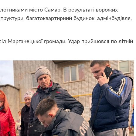
пілотниками місто Самар. В результаті ворожих
структури, багатоквартирний будинок, адмінбудівля,
іл Марганецької громади. Удар прийшовся по літній