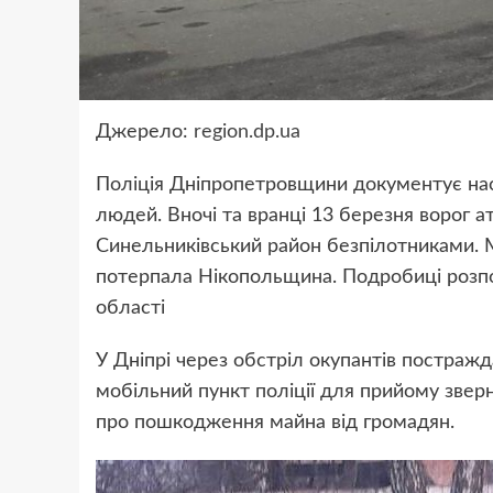
Джерело:
region.dp.ua
Поліція Дніпропетровщини документує насл
людей. Вночі та вранці 13 березня ворог а
Синельниківський район безпілотниками. М
потерпала Нікопольщина. Подробиці розпов
області
У Дніпрі через обстріл окупантів постраж
мобільний пункт поліції для прийому зверн
про пошкодження майна від громадян.