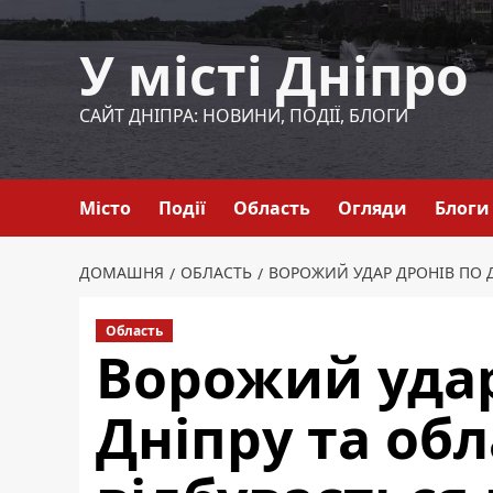
Перейти
до
У місті Дніпро
вмісту
САЙТ ДНІПРА: НОВИНИ, ПОДІЇ, БЛОГИ
Місто
Події
Область
Огляди
Блоги
ДОМАШНЯ
ОБЛАСТЬ
ВОРОЖИЙ УДАР ДРОНІВ ПО ДН
Область
Ворожий удар
Дніпру та обл