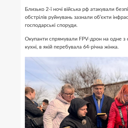
Близько 2-ї ночі війська рф атакували без
обстрілів руйнувань зазнали об’єкти інфра
господарські споруди.
Окупанти спрямували FPV-дрон на одне з с
кухні, в якій перебувала 64-річна жінка.