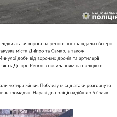
ідки атаки ворога на регіон: постраждали п’ятеро
такував міста Дніпро та Самар, а також
инулої доби від ворожих дронів та артилерії
ість Дніпро Регіон з посиланням на поліцію в
дали чотири жінки. Поблизу місця атаки розгорнуто
ень громадян. Наразі до поліції надійшло 57 заяв